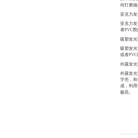
何打磨抛
亚克力发
亚克力发
者
PVC
围
吸塑发光
吸塑发光
或者
PVC
外露发光
外露发光
字壳，和
成，利用
极高。