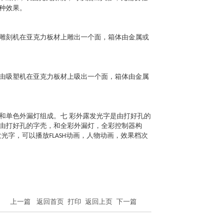
种效果。
雕刻机在亚克力板材上雕出一个面，箱体由金属或
由吸塑机在亚克力板材上吸出一个面，箱体由金属
和单色外漏灯组成。七
彩外露发光字是由打好孔的
由打好孔的字壳，和全彩外漏灯，全彩控制器构
发光字，可以播放
动画，人物动画，效果档次
FLASH
上一篇
返回首页
打印
返回上页
下一篇