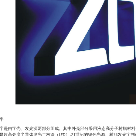
字
字是由字壳、发光源两部分组成。其中外壳部分采用液态高分子树脂材料
是超高亮度半导体发光二极管（
）
世纪的绿色光源。树脂发光字制
LED
,21