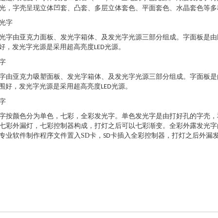
光，字壳呈现立体凹套、凸套、多层立体套色、平面套色、水晶套色等多
光字
光字由亚克力面板、发光字箱体、及发光字光源三部分组成。字面板是由
好，发光字光源是采用超高亮度
光源。
LED
字
字由亚克力吸塑面板、发光字箱体、及发光字光源三部分组成。字面板是
围好，发光字光源是采用超高亮度
光源。
LED
字
字按颜色分为单色，七彩，全彩发光字。单色发光字是由打好孔的字壳，
七彩外漏灯，七彩控制器构成，打灯之后可以七彩渐变。全彩外露发光字
专业软件制作程序文件置入
SD
卡，
卡插入全彩控制器，打灯之后外漏
SD